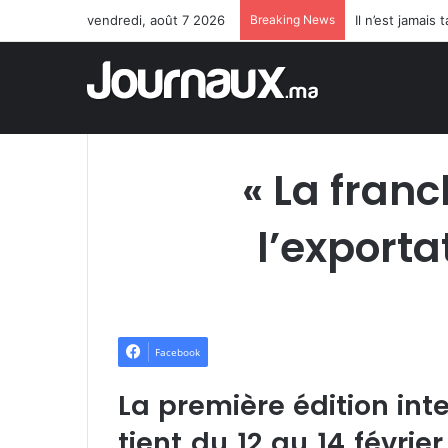
vendredi, août 7 2026
Breaking News
Il n’est jamai
« La franc
l’exporta
Facebook
La première édition int
tient du 12 au 14 févrie