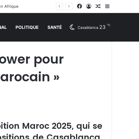
Facebook
Connexion
Article Aléatoire
Sidebar (barr
en Afrique
℃
23
NAL
POLITIQUE
SANTÉ
Casablanca
 power pour
marocain »
ition Maroc 2025, qui se
xpositions de Casablanca,