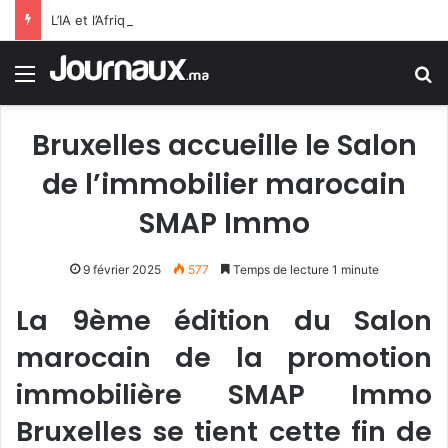
L’IA et l’Afrique: Selon FMI, l’IA n’est pas qu’elle remplacera les employés de bureau, mais qu’elle dopera la productivité dans l’ensemble de l’économie Subsaharienne
Menu
R
Bruxelles accueille le Salon
de l’immobilier marocain
SMAP Immo
9 février 2025
577
Temps de lecture 1 minute
La 9ème édition du Salon
marocain de la promotion
immobilière SMAP Immo
Bruxelles se tient cette fin de