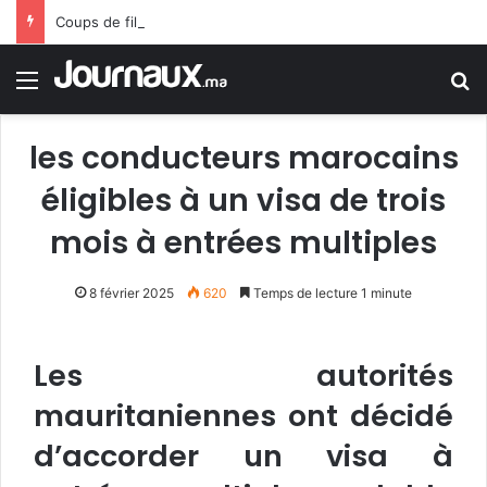
Coups de filet en Espagne : démantèlement d’un réseau algérien de trafic de migrants et de drogue
Menu
R
les conducteurs marocains
éligibles à un visa de trois
mois à entrées multiples
8 février 2025
620
Temps de lecture 1 minute
Les autorités
mauritaniennes ont décidé
d’accorder un visa à