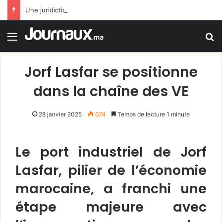
Une juridiction française annule l’interdiction du burkini sur une plage
Menu
R
Jorf Lasfar se positionne
dans la chaîne des VE
28 janvier 2025
674
Temps de lecture 1 minute
Le port industriel de Jorf
Lasfar, pilier de l’économie
marocaine, a franchi une
étape majeure avec