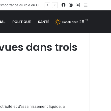
Facebook
Connexion
Article Aléatoire
Sidebar (barr
La réunion ministérielle à Amman sur le soutien à Al-Qods et ses lieux saints souligne l’importance du rôle du Comité Al Qods présidé par SM le Roi
℃
28
NAL
POLITIQUE
SANTÉ
Casablanca
vues dans trois
tricité et d’assainissement liquide, a