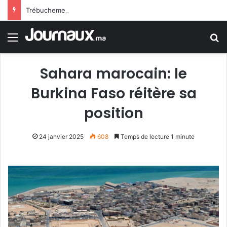
Trébuchement administratif en France : la justice donne raison à un jeune homme rejeté de la police en raison d’une trace de prière
Menu
R
Sahara marocain: le
Burkina Faso réitère sa
position
24 janvier 2025
608
Temps de lecture 1 minute