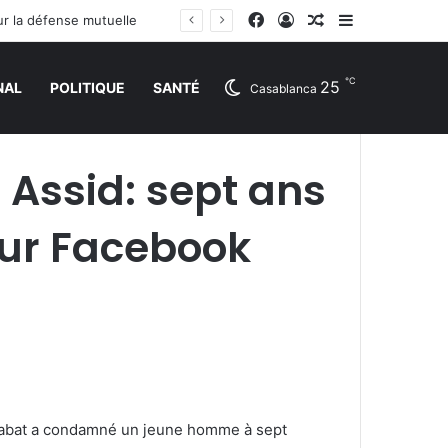
Facebook
Connexion
Article Aléatoire
Sidebar (barr
ur la défense mutuelle
℃
25
NAL
POLITIQUE
SANTÉ
Casablanca
 Assid: sept ans
sur Facebook
 Rabat a condamné un jeune homme à sept