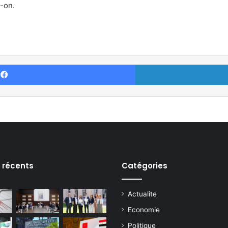
t-on.
Facebook
s récents
Catégories
Actualite
Economie
Politique