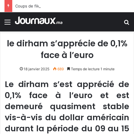
Coups de filet en Espagne : démantèlement d’un réseau algérien de trafic de migrants et de drogue
Menu
R
le dirham s’apprécie de 0,1%
face à l’euro
18 janvier 2025
689
Temps de lecture 1 minute
Le dirham s’est apprécié de
0,1% face à l’euro et est
demeuré quasiment stable
vis-à-vis du dollar américain
durant la période du 09 au 15