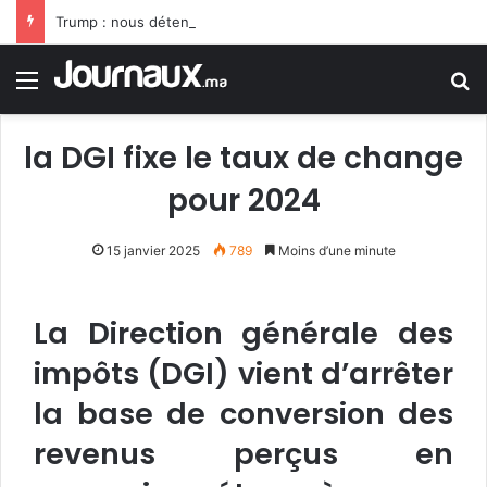
Trump : nous détenons 60% des réserves mondiales de pétrole et de gaz
Menu
R
la DGI fixe le taux de change
pour 2024
15 janvier 2025
789
Moins d’une minute
La Direction générale des
impôts (DGI) vient d’arrêter
la base de conversion des
revenus perçus en