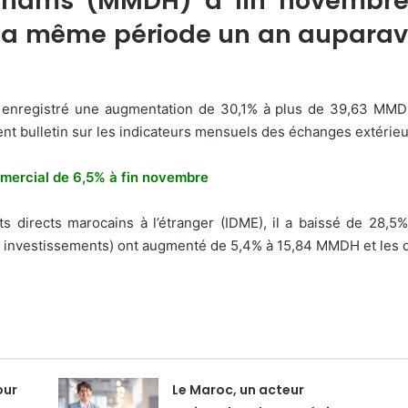
dirhams (MMDH) à fin novembr
 la même période un an auparavan
t enregistré une augmentation de 30,1% à plus de 39,63 MMD
nt bulletin sur les indicateurs mensuels des échanges extérieu
ommercial de 6,5% à fin novembre
ts directs marocains à l’étranger (IDME), il a baissé de 28
es investissements) ont augmenté de 5,4% à 15,84 MMDH et les
our
Le Maroc, un acteur