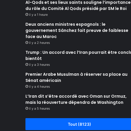
Al-Qods et ses lieux saints souligne l’importance
du rôle du Comité Al Qods présidé par SM le Roi
il y a 1 heure
Deux anciens ministres espagnols : le
gouvernement Sánchez fait preuve de faiblesse
face au Maroc
il y a 2 heures
Trump : Un accord avec l’Iran pourrait être concl
bientôt
il y a 3 heures
Premier Arabe Musulman à réserver sa place au
Sénat américain
il y a 4 heures
L’Iran dit s’être accordé avec Oman sur Ormuz,
mais la réouverture dépendra de Washington
il y a 5 heures
Tout (8123)