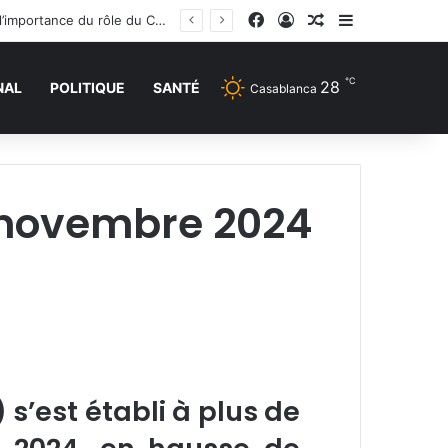
Facebook
Connexion
Article Aléatoire
Sidebar (barr
La réunion ministérielle à Amman sur le soutien à Al-Qods et ses lieux saints souligne l’importance du rôle du Comité Al Qods présidé par SM le Roi
℃
28
NAL
POLITIQUE
SANTÉ
Casablanca
n novembre 2024
 s’est établi à plus de