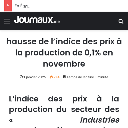
En Égypte… une carte SIM conduit un jeune homme à 25 ans de prison
Menu
R
hausse de l’indice des prix à
la production de 0,1% en
novembre
1 janvier 2025
714
Temps de lecture 1 minute
L’indice des prix à la
production du secteur des
«
Industries