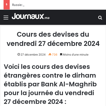
Russie: Le programme russe MC-21 a atteint une nouvelle étape avec le vol inaugural de son premier avion de série
Menu
R
Cours des devises du
vendredi 27 décembre 2024
27 décembre 2024
736
Moins d’une minute
Voici les cours des devises
étrangères contre le dirham
établis par Bank Al-Maghrib
pour la journée du vendredi
27 décembre 2024 :