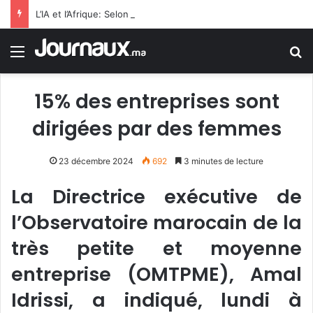
L’IA et l’Afrique: Selon FMI, l’IA n’est pas qu’elle remplacera les employés de bureau, mais qu’elle dopera la productivité dans l’ensemble de l’économie Subsaharienne
Menu
R
15% des entreprises sont
dirigées par des femmes
23 décembre 2024
692
3 minutes de lecture
La Directrice exécutive de
l’Observatoire marocain de la
très petite et moyenne
entreprise (OMTPME), Amal
Idrissi, a indiqué, lundi à