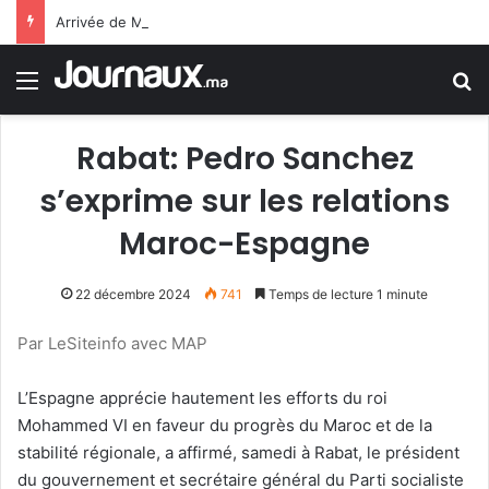
Arrivée de M. Bourita à Cali pour représenter Sa Majesté le Roi à la cérémonie d’investiture du nouveau président colombien
Menu
R
Rabat: Pedro Sanchez
s’exprime sur les relations
Maroc-Espagne
22 décembre 2024
741
Temps de lecture 1 minute
Par LeSiteinfo avec MAP
L’Espagne apprécie hautement les efforts du roi
Mohammed VI en faveur du progrès du Maroc et de la
stabilité régionale, a affirmé, samedi à Rabat, le président
du gouvernement et secrétaire général du Parti socialiste