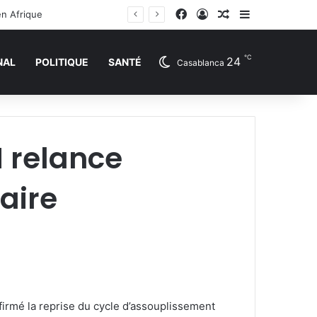
Facebook
Connexion
Article Aléatoire
Sidebar (barr
en Afrique
℃
24
NAL
POLITIQUE
SANTÉ
Casablanca
M relance
aire
firmé la reprise du cycle d’assouplissement