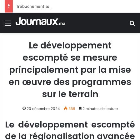
Trébuchement administratif en France : la justice donne raison à un jeune homme rejeté de la police en raison d’une trace de prière
Menu
R
Le développement
escompté se mesure
principalement par la mise
en œuvre des programmes
sur le terrain
20 décembre 2024
556
2 minutes de lecture
Le développement escompté
de la régionalisation avancée