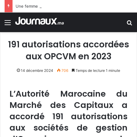
Une femme sème la terreur à Londres après une attaque au couteau sur 4 personnes
Menu
R
191 autorisations accordées
aux OPCVM en 2023
14 décembre 2024
706
Temps de lecture 1 minute
L’Autorité Marocaine du
Marché des Capitaux a
accordé 191 autorisations
aux sociétés de gestion