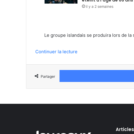
éteint à l’âge de 66 ans
il y a 2 semaines
Le groupe islandais se produira lors de la 
Continuer la lecture
Partager
Article