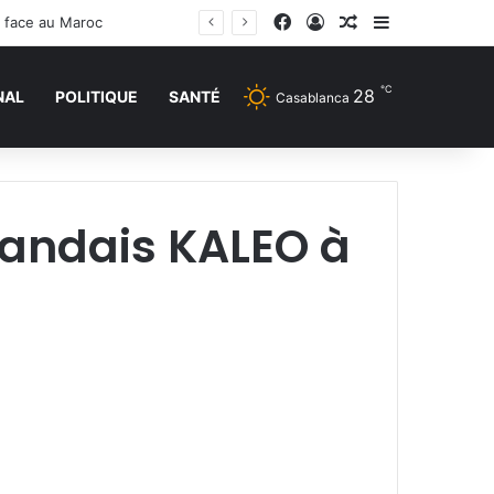
Facebook
Connexion
Article Aléatoire
Sidebar (barr
e face au Maroc
℃
28
NAL
POLITIQUE
SANTÉ
Casablanca
landais KALEO à