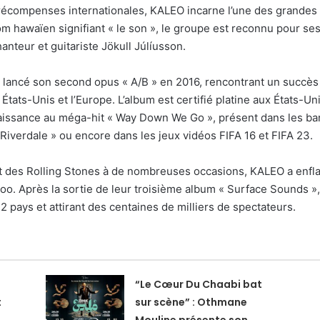
 récompenses internationales, KALEO incarne l’une des grandes s
nom hawaïen signifiant « le son », le groupe est reconnu pour se
nteur et guitariste Jökull Júlíusson.
ancé son second opus « A/B » en 2016, rencontrant un succès p
États-Unis et l’Europe. L’album est certifié platine aux États-Uni
naissance au méga-hit « Way Down We Go », présent dans les ba
 Riverdale » ou encore dans les jeux vidéos FIFA 16 et FIFA 23.
rt des Rolling Stones à de nombreuses occasions, KALEO a enfl
roo. Après la sortie de leur troisième album « Surface Sounds »
2 pays et attirant des centaines de milliers de spectateurs.
“Le Cœur Du Chaabi bat
t
sur scène” : Othmane