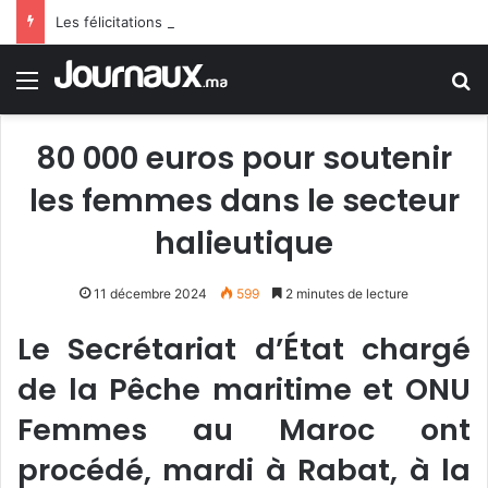
Les félicitations de Tebboune aux dames d’Algérie déclenchent le sarcasme… Une erreur flagrante du président algérien suscite la controverse
Menu
R
80 000 euros pour soutenir
les femmes dans le secteur
halieutique
11 décembre 2024
599
2 minutes de lecture
Le Secrétariat d’État chargé
de la Pêche maritime et ONU
Femmes au Maroc ont
procédé, mardi à Rabat, à la