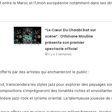
at entre le Maroc et l’Union européenne notamment dans ses di
“Le Cœur Du Chaabi bat sur
scène” : Othmane Mouline
présente son premier
spectacle officiel
il y a 3 semaines
erts par des artistes qui enchanteront le public :
d, transcendera les styles jazz pour explorer des paysages so
compositions s’imprégneront des tonalités riches et envoûtant
rénésie jazz-rock et lyrisme oriental. La talentueuse joueuse d
, nous offrira une musique audacieuse mêlant flamenco, électro,