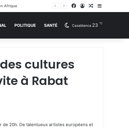
Facebook
Connexion
Article Aléatoire
Sidebar (barr
en Afrique
℃
23
NAL
POLITIQUE
SANTÉ
Casablanca
 des cultures
ite à Rabat
tir de 20h. De talentueux artistes européens et