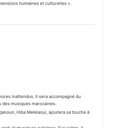
mensions humaines et culturelles ».
nores inattendus. Il sera accompagné du
es des musiques marocaines.
e qanoun, Hiba Mekkaoui, ajoutera sa touche à
 rock et musiques cubaines. Sur scène, il