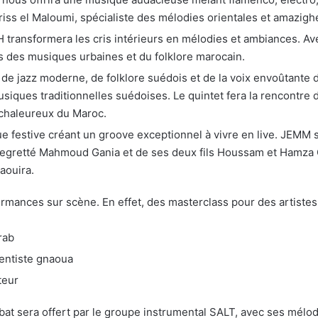
iss el Maloumi, spécialiste des mélodies orientales et amazigh
 transformera les cris intérieurs en mélodies et ambiances. Ave
 des musiques urbaines et du folklore marocain.
de jazz moderne, de folklore suédois et de la voix envoûtante d
ques traditionnelles suédoises. Le quintet fera la rencontre 
 chaleureux du Maroc.
ue festive créant un groove exceptionnel à vivre en live. JEM
 regretté Mahmoud Gania et de ses deux fils Houssam et Hamza G
aouira.
ormances sur scène. En effet, des masterclass pour des artiste
rab
entiste gnaoua
teur
t sera offert par le groupe instrumental SALT, avec ses mélodie