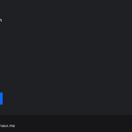
n
naux.ma