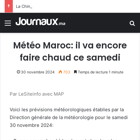
La Chine fait face aux répercussions du typhon (Dolphin).. Pluies torrentielles et évacuation de plus d’un million de personnes
Menu
R
Météo Maroc: il va encore
faire chaud ce samedi
30 novembre 2024
703
Temps de lecture 1 minute
Par LeSiteinfo avec MAP
Voici les prévisions météorologiques établies par la
Direction générale de la météorologie pour le samedi
30 novembre 2024: