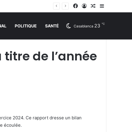
Facebook
Connexion
Article Aléatoire
Sidebar (barr
℃
23
NAL
POLITIQUE
SANTÉ
Casablanca
titre de l’année
rcice 2024. Ce rapport dresse un bilan
ée écoulée.