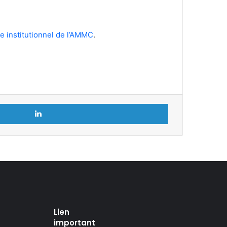
te institutionnel de l’AMMC
.
Linkedin
Lien
important