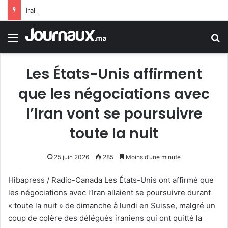
Irakji : Pas de négociations avec Washington pour le moment, leur reprise est liée à la fin des violations
Menu
R
Les États-Unis affirment
que les négociations avec
l’Iran vont se poursuivre
toute la nuit
25 juin 2026
285
Moins d’une minute
Hibapress / Radio-Canada Les États-Unis ont affirmé que
les négociations avec l’Iran allaient se poursuivre durant
« toute la nuit » de dimanche à lundi en Suisse, malgré un
coup de colère des délégués iraniens qui ont quitté la