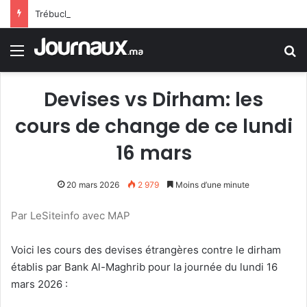
Trébuchement administratif en France : la justice donne raison à un jeune homme rejeté de la police en raison d’une trace de prière
Menu
R
Devises vs Dirham: les
cours de change de ce lundi
16 mars
20 mars 2026
2 979
Moins d’une minute
Par LeSiteinfo avec MAP
Voici les cours des devises étrangères contre le dirham
établis par Bank Al-Maghrib pour la journée du lundi 16
mars 2026 :