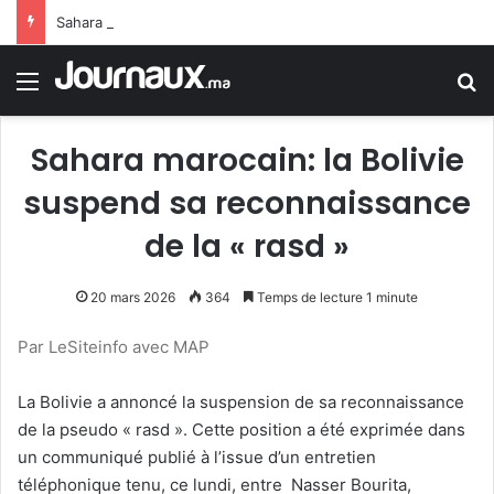
Sahara marocain : la Colombie annonce un changement de sa position et reconnaît la souveraineté du Maroc sur son Sahara
Menu
R
Sahara marocain: la Bolivie
suspend sa reconnaissance
de la « rasd »
20 mars 2026
364
Temps de lecture 1 minute
Par LeSiteinfo avec MAP
La Bolivie a annoncé la suspension de sa reconnaissance
de la pseudo « rasd ». Cette position a été exprimée dans
un communiqué publié à l’issue d’un entretien
téléphonique tenu, ce lundi, entre Nasser Bourita,