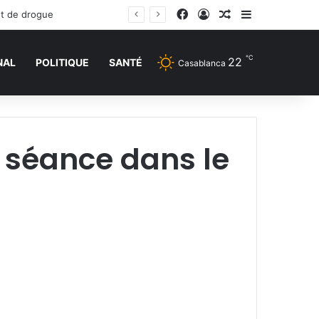
Facebook
Connexion
Article Aléatoire
Sidebar (barr
et de drogue
℃
22
NAL
POLITIQUE
SANTÉ
Casablanca
 séance dans le