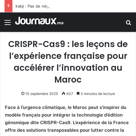
Irakji : Pas de négociations avec Washington pour le moment, leur reprise est liée à la fin des violations
Menu
R
CRISPR-Cas9 : les leçons de
l’expérience française pour
accélérer l’innovation au
Maroc
10 septembre 2025
407
3 minutes de lecture
Face à l’urgence climatique, le Maroc peut s’inspirer du
modèle français pour intégrer la technologie d’édition
génomique dite CRISPR-Cas9. L’expérience de la France
offre des solutions transposables pour lutter contre la