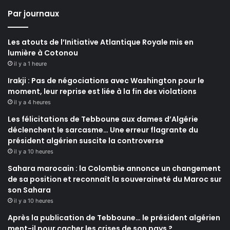
Par journaux
Les atouts de l’Initiative Atlantique Royale mis en
lumière à Cotonou
il y a 1 heure
Irakji : Pas de négociations avec Washington pour le
moment, leur reprise est liée à la fin des violations
il y a 4 heures
Les félicitations de Tebboune aux dames d’Algérie
déclenchent le sarcasme… Une erreur flagrante du
président algérien suscite la controverse
il y a 10 heures
Sahara marocain : la Colombie annonce un changement
de sa position et reconnaît la souveraineté du Maroc sur
son Sahara
il y a 10 heures
Après la publication de Tebboune… le président algérien
ment-il pour cacher les crises de son pays ?