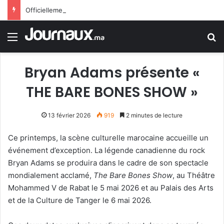
Officiellement.. Trump interdit l’octroi de la citoyenneté américaine par le droit du sol
Menu
R
Bryan Adams présente «
THE BARE BONES SHOW »
13 février 2026
919
2 minutes de lecture
Ce printemps, la scène culturelle marocaine accueille un
événement d’exception. La légende canadienne du rock
Bryan Adams se produira dans le cadre de son spectacle
mondialement acclamé,
The Bare Bones Show
, au Théâtre
Mohammed V de Rabat le 5 mai 2026 et au Palais des Arts
et de la Culture de Tanger le 6 mai 2026.