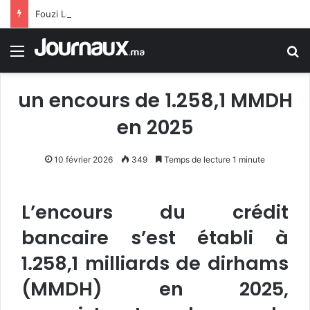
Fouzi Lekjaa : « Je n’ai pas rejoint le PAM pour obtenir un poste »
Menu
R
un encours de 1.258,1 MMDH
en 2025
10 février 2026
349
Temps de lecture 1 minute
L’encours du crédit
bancaire s’est établi à
1.258,1 milliards de dirhams
(MMDH) en 2025,