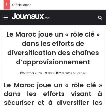
Officiellement.. Trump interdit l’octroi de la citoyenneté américaine par le droit du sol
Menu
R
Le Maroc joue un « rôle clé »
dans les efforts de
diversification des chaînes
d’approvisionnement
5 février 2026
306
2 minutes de lecture
Le Maroc joue un « rôle clé »
dans les efforts visant à
sécuriser et à diversifier les