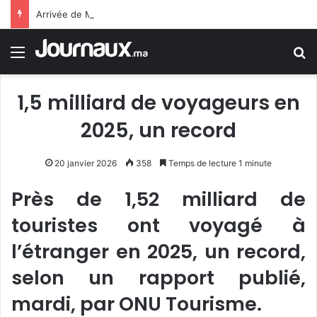
Arrivée de M. Bourita à Cali pour représenter Sa Majesté le Roi à la cérémonie d’investiture du nouveau président colombien
Menu
R
1,5 milliard de voyageurs en
2025, un record
20 janvier 2026
358
Temps de lecture 1 minute
Près de 1,52 milliard de
touristes ont voyagé à
l’étranger en 2025, un record,
selon un rapport publié,
mardi, par ONU Tourisme.