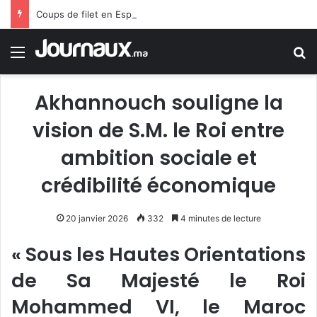
Coups de filet en Espagne : démantèlement d’un réseau algérien de trafic de migrants et de drogue
Menu
R
Akhannouch souligne la
vision de S.M. le Roi entre
ambition sociale et
crédibilité économique
20 janvier 2026
332
4 minutes de lecture
« Sous les Hautes Orientations
de Sa Majesté le Roi
Mohammed VI, le Maroc