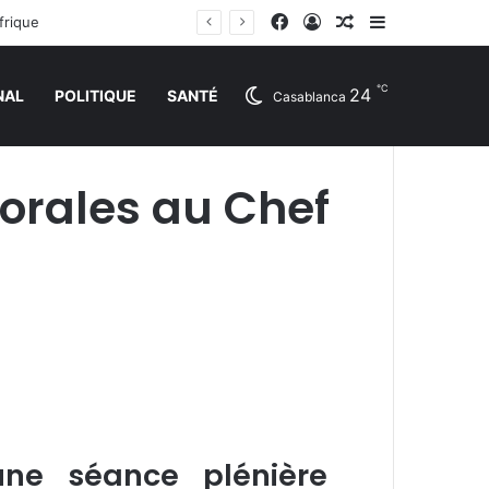
Facebook
Connexion
Article Aléatoire
Sidebar (barr
frique
℃
24
NAL
POLITIQUE
SANTÉ
Casablanca
 orales au Chef
une séance plénière