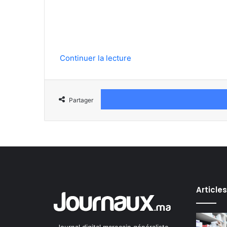
Continuer la lecture
Partager
Article
Journal digital marocain généraliste