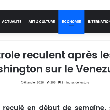
Musulman à réserver sa place au Sénat américain
ACTUALITE
ART & CULTURE
ECONOMIE
INTERNATIO
trole reculent après 
hington sur le Venez
6 janvier 2026
296
2 minutes de lecture
t reculé en début de semaine, 