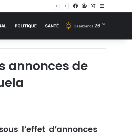
Facebook
Connexion
Article Aléatoire
Sidebar (barr
℃
26
NAL
POLITIQUE
SANTÉ
Casablanca
les annonces de
uela
sous l’effet d’annonces