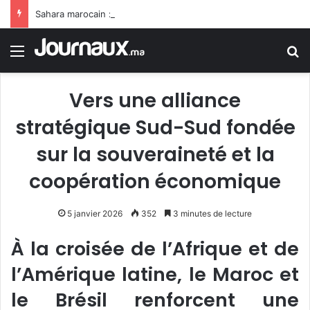
Sahara marocain : la Colombie annonce un changement de sa position et reconnaît la souveraineté du Maroc sur son Sahara
Menu
R
Vers une alliance
stratégique Sud-Sud fondée
sur la souveraineté et la
coopération économique
5 janvier 2026
352
3 minutes de lecture
À la croisée de l’Afrique et de
l’Amérique latine, le Maroc et
le Brésil renforcent une