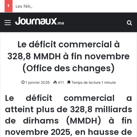
Les félicitations de Tebboune aux dames d’Algérie déclenchent le sarcasme… Une erreur flagrante du président algérien suscite la controverse
Menu
R
Le déficit commercial à
328,8 MMDH à fin novembre
(Office des changes)
1 janvier 2026
411
Temps de lecture 1 minute
Le déficit commercial a
atteint plus de 328,8 milliards
de dirhams (MMDH) à fin
novembre 2025, en hausse de