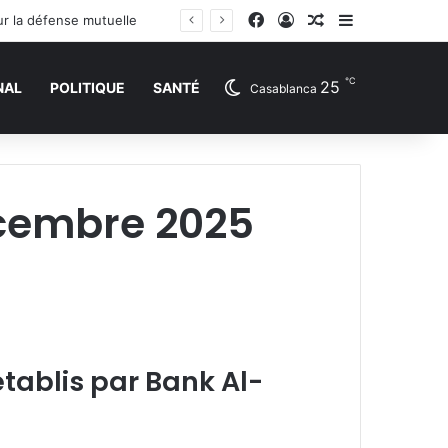
Facebook
Connexion
Article Aléatoire
Sidebar (barr
ur la défense mutuelle
℃
25
NAL
POLITIQUE
SANTÉ
Casablanca
écembre 2025
établis par Bank Al-