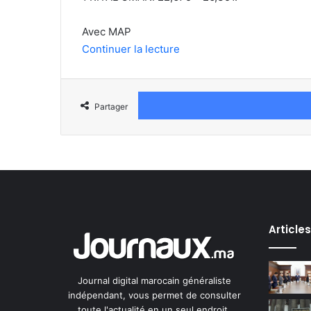
Avec MAP
Continuer la lecture
Partager
Article
Journal digital marocain généraliste
indépendant, vous permet de consulter
toute l'actualité en un seul endroit.