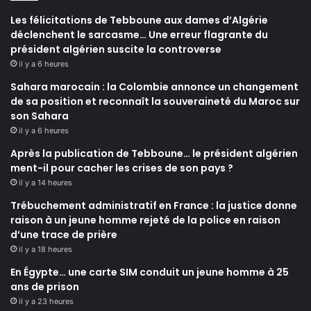
Les félicitations de Tebboune aux dames d’Algérie
déclenchent le sarcasme… Une erreur flagrante du
président algérien suscite la controverse
il y a 6 heures
Sahara marocain : la Colombie annonce un changement
de sa position et reconnaît la souveraineté du Maroc sur
son Sahara
il y a 6 heures
Après la publication de Tebboune… le président algérien
ment-il pour cacher les crises de son pays ?
il y a 14 heures
Trébuchement administratif en France : la justice donne
raison à un jeune homme rejeté de la police en raison
d’une trace de prière
il y a 18 heures
En Égypte… une carte SIM conduit un jeune homme à 25
ans de prison
il y a 23 heures