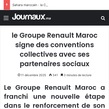
Sahara marocain : la Colombie annonce un changement de sa position et reconnaît la souveraineté du Maroc sur son Sahara
Menu
R
le Groupe Renault Maroc
signe des conventions
collectives avec ses
partenaires sociaux
11 décembre 2025
341
3 minutes de lecture
Le Groupe Renault Maroc a
franchi une nouvelle étape
dans le renforcement de son