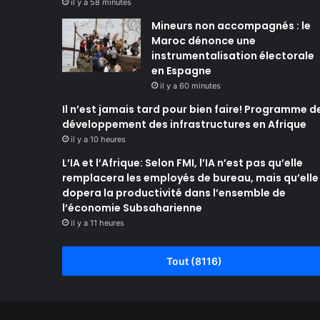
il y a 58 minutes
Mineurs non accompagnés : le
Maroc dénonce une
instrumentalisation électorale
en Espagne
il y a 60 minutes
Il n’est jamais tard pour bien faire! Programme d
développement des infrastructures en Afrique
il y a 10 heures
L’IA et l’Afrique: Selon FMI, l’IA n’est pas qu’elle
remplacera les employés de bureau, mais qu’elle
dopera la productivité dans l’ensemble de
l’économie Subsaharienne
il y a 11 heures
Tout (8116)