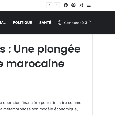
Facebook
Connexion
Article Aléatoire
Sidebar (barr
℃
23
NAL
POLITIQUE
SANTÉ
Casablanca
s : Une plongée
ce marocaine
le opération financière pour s’inscrire comme
ise a métamorphosé son modèle économique,