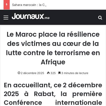
Sahara marocain : la Colombie annonce un changement de sa position et reconnaît la souveraineté du Maroc sur son Sahara
Menu
R
Le Maroc place la résilience
des victimes au cœur de la
lutte contre le terrorisme en
Afrique
2 décembre 2025
325
3 minutes de lecture
En accueillant, ce 2 décembre
2025 à Rabat, la première
Conférence internationale