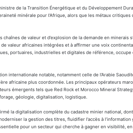
 ministre de la Transition Énergétique et du Développement Durab
ineté minérale pour l’Afrique, alors que les métaux critiques d
 chaînes de valeur et d’explosion de la demande en minerais str
 de valeur africaines intégrées et à affirmer une voix continenta
ues, portuaires, industrielles et digitales de référence, occup
tion internationale notable, notamment celle de l’Arabie Saoudi
ière africaine plus coordonnée. Les principaux opérateurs maro
acteurs émergents tels que Red Rock et Morocco Mineral Strateg
orage, géologie, digitalisation, logistique.
rmé la digitalisation complète du cadastre minier national, don
derniser la gestion des titres, fluidifier l’accès à l’informatio
ntielle pour un secteur qui cherche à gagner en visibilité, en ef