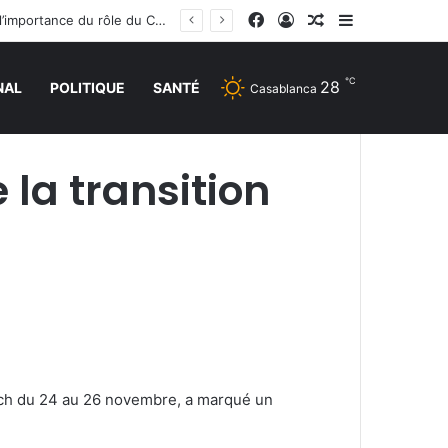
Facebook
Connexion
Article Aléatoire
Sidebar (barr
La réunion ministérielle à Amman sur le soutien à Al-Qods et ses lieux saints souligne l’importance du rôle du Comité Al Qods présidé par SM le Roi
℃
28
NAL
POLITIQUE
SANTÉ
Casablanca
 la transition
ech du 24 au 26 novembre, a marqué un