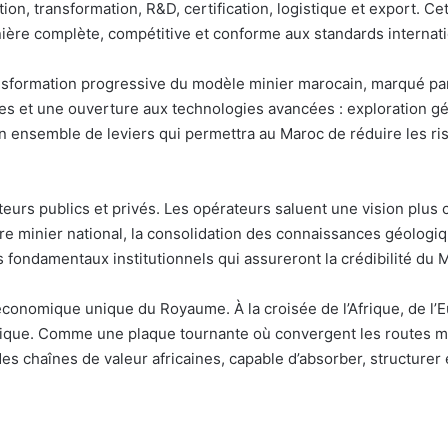
ction, transformation, R&D, certification, logistique et export. 
ère complète, compétitive et conforme aux standards internat
nsformation progressive du modèle minier marocain, marqué par
s et une ouverture aux technologies avancées : exploration gé
n ensemble de leviers qui permettra au Maroc de réduire les ris
teurs publics et privés. Les opérateurs saluent une vision plus c
stre minier national, la consolidation des connaissances géologiq
s fondamentaux institutionnels qui assureront la crédibilité du 
oéconomique unique du Royaume. À la croisée de l’Afrique, de l
tégique. Comme une plaque tournante où convergent les routes mi
 chaînes de valeur africaines, capable d’absorber, structurer et