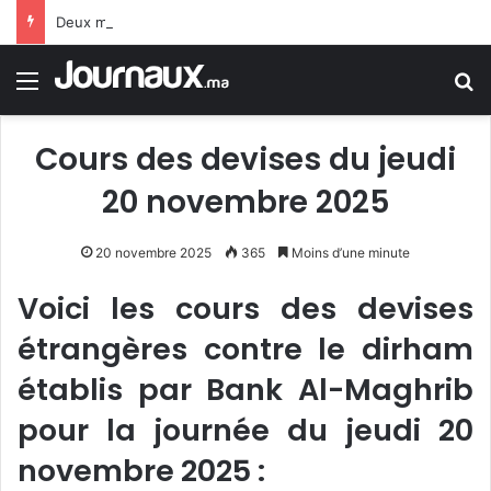
Deux morts et 13 blessés dans une explosion ciblant un bus de passagers près de Damas
Menu
R
Cours des devises du jeudi
20 novembre 2025
20 novembre 2025
365
Moins d’une minute
Voici les cours des devises
étrangères contre le dirham
établis par Bank Al-Maghrib
pour la journée du jeudi 20
novembre 2025 :