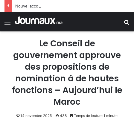
Nouvel accord irano-omanais sur la circulation des navires dans le détroit d’Ormuz
Menu
R
Le Conseil de
gouvernement approuve
des propositions de
nomination à de hautes
fonctions – Aujourd’hui le
Maroc
14 novembre 2025
438
Temps de lecture 1 minute