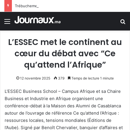
Trébuchement administratif en France : la justice donne raison à un jeune homme rejeté de la police en raison d’une trace de prière
Menu
R
L’ESSEC met le continent au
cœur du débat avec “Ce
qu’attend l’Afrique”
12 novembre 2025
379
Temps de lecture 1 minute
L’ESSEC Business School – Campus Afrique et sa Chaire
Business et Industrie en Afrique organisent une
conférence-débat à la Maison des Alumni de Casablanca
autour de l’ouvrage de référence Ce qu’attend l’Afrique :
ressources locales, tensions mondiales (Éditions de
l’Aube). Signé par Benoît Chervalier, banquier d’affaires et