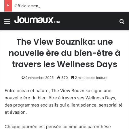
Officiellement.. Trump interdit l’octroi de la citoyenneté américaine par le droit du sol
Menu
R
The View Bouznika: une
nouvelle ère du bien-être à
travers les Wellness Days
9 novembre 2025
370
2 minutes de lecture
Entre océan et nature, The View Bouznika signe une
nouvelle ère du bien-être à travers ses Wellness Days,
des programmes exclusifs qui allient science, sensorialité
et évasion.
Chaque journée est pensée comme une parenthèse