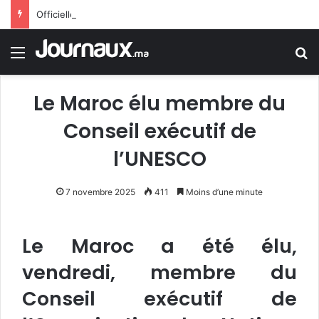
Officiellement.. Trump interdit l’octroi de la citoyenneté américaine par le droit du sol
Menu
R
Le Maroc élu membre du
Conseil exécutif de
l’UNESCO
7 novembre 2025
411
Moins d’une minute
Le Maroc a été élu,
vendredi, membre du
Conseil exécutif de