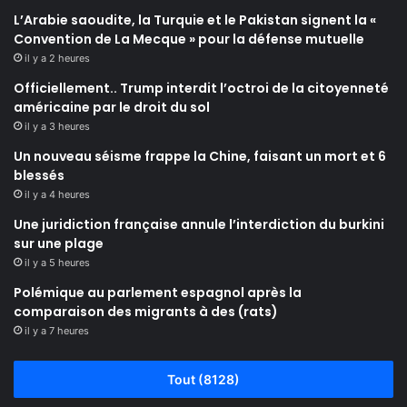
L’Arabie saoudite, la Turquie et le Pakistan signent la «
Convention de La Mecque » pour la défense mutuelle
il y a 2 heures
Officiellement.. Trump interdit l’octroi de la citoyenneté
américaine par le droit du sol
il y a 3 heures
Un nouveau séisme frappe la Chine, faisant un mort et 6
blessés
il y a 4 heures
Une juridiction française annule l’interdiction du burkini
sur une plage
il y a 5 heures
Polémique au parlement espagnol après la
comparaison des migrants à des (rats)
il y a 7 heures
Tout (8128)