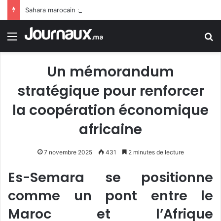
Sahara marocain : la Colombie annonce un changement de sa position et reconnaît la souveraineté du Maroc sur son Sahara
Menu
R
Un mémorandum
stratégique pour renforcer
la coopération économique
africaine
7 novembre 2025
431
2 minutes de lecture
Es-Semara se positionne
comme un pont entre le
Maroc et l’Afrique