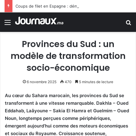
Coups de filet en Espagne : démantèlement d’un réseau algérien de trafic de migrants et de drogue
Menu
R
Provinces du Sud : un
modèle de transformation
socio-économique
6 novembre 2025
470
5 minutes de lecture
Au cœur du Sahara marocain, les provinces du Sud se
transforment à une vitesse remarquable. Dakhla – Oued
Eddahab, Laâyoune – Sakia El Hamra et Guelmim – Oued
Noun, longtemps perçues comme périphériques,
émergent aujourd’hui comme des moteurs économiques
et sociaux du Royaume. Croissance soutenue,