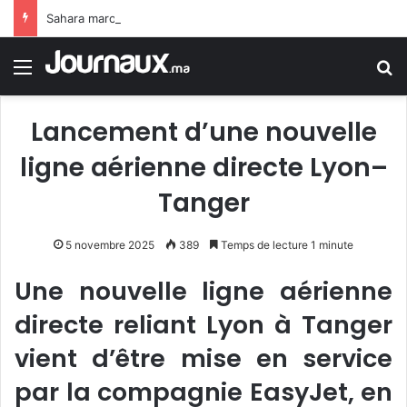
Sahara marocain : la Colombie annonce un changement de sa position et reconnaît la souveraineté du Maroc sur son Sahara
Menu
R
Lancement d’une nouvelle
ligne aérienne directe Lyon–
Tanger
5 novembre 2025
389
Temps de lecture 1 minute
Une nouvelle ligne aérienne
directe reliant Lyon à Tanger
vient d’être mise en service
par la compagnie EasyJet, en